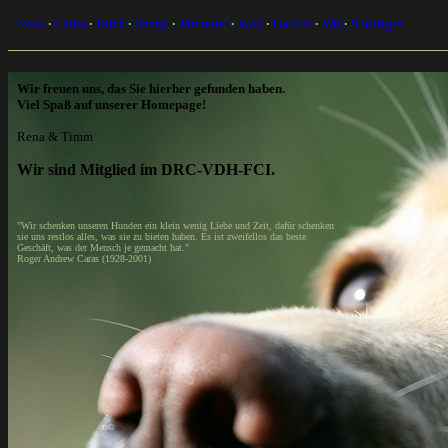
Wir freuen uns, das Sie hierher gefunden haben.
Viel Spaß auf unserer Homepage!
Rena & Timm
Wir sind Mitglied im DRC-VDH-FCI.
"Wir schenken unseren Hunden ein klein wenig Liebe und Zeit, dafür schenken
sie uns restlos alles, was sie zu bieten haben. Es ist zweifellos das beste
Geschäft, was der Mensch je gemacht hat."
Roger Andrew Caras (1928-2001)